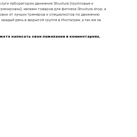
луги лаборатории движения Structura (групповые и
енировки), магазин товаров для фитнеса Structura.shop, а
овки от лучших тренеров и специалистов по движению
 каждый день в закрытой группе в Инстаграм, а так же на
ожете написать свои пожелания в комментариях.